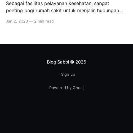
Sebagai fasilitas pelayanan kesehatan, sangat
penting bagi rumah sakit untuk menjalin hubungan
yang baik dengan konsumen atau pasiennya. Selain
Jan 2, 2023
—
2 min read
itu, rumah sakit juga harus memastikan kualitas
pelayanan yang diberikan agar dapat menambah
kepuasan pasien dan tentunya meningkatkan
pendapatan rumah sakit juga. Dalam upaya
menyediakan pelayanan terbaik bagi pasien,
dibutuhkan suatu
Blog Sabbi
© 2026
Sign up
Powered by Ghost